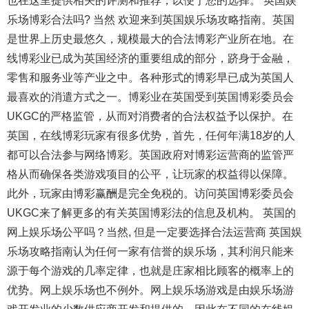
也在这里提供相关的评测和推荐，以便于您的选择。 英国娱
乐场博彩合法吗? 当然 欢迎来到英国娱乐场攻略指南。英国
是世界上历史最悠久，规模最大的合法博彩产业所在地。在
线博彩业已成为英国经济的重要组成的部分，跻身于金融，
零售和服务业等产业之中。各种形式的博彩早已成为英国人
最喜欢的消遣方式之一。博彩业在英国受到英国博彩委员会
UKGC的严格监管，从而对消费者的合法权益予以保护。在
英国，在线博彩玩家有很多优势，首先，任何年满18岁的人
都可以合法参与网络博彩。英国政府对博彩运营商的监管严
格从而确保各类游戏项目的公平，让玩家的权益得以保障。
此外，玩家由博彩赢酬是完全免税的。访问英国博彩委员会
UKGC来了解更多的有关英国博彩法的信息及机构。 英国的
网上娱乐场公平吗？当然, 但是一定要选择合法运营商 英国娱
乐场攻略指南认为任何一家有信誉的娱乐场，其利润只能来
源于每个游戏的几率定律，也就是庄家相比顾客的概率上的
优势。网上娱乐场也不例外。网上娱乐场游戏是由娱乐场游