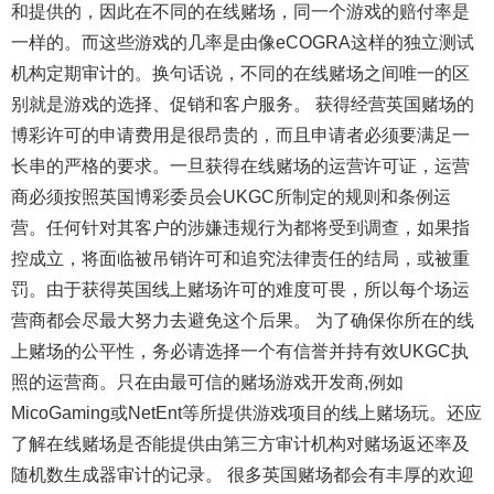
和提供的，因此在不同的在线赌场，同一个游戏的赔付率是
一样的。而这些游戏的几率是由像eCOGRA这样的独立测试
机构定期审计的。换句话说，不同的在线赌场之间唯一的区
别就是游戏的选择、促销和客户服务。 获得经营英国赌场的
博彩许可的申请费用是很昂贵的，而且申请者必须要满足一
长串的严格的要求。一旦获得在线赌场的运营许可证，运营
商必须按照英国博彩委员会UKGC所制定的规则和条例运
营。任何针对其客户的涉嫌违规行为都将受到调查，如果指
控成立，将面临被吊销许可和追究法律责任的结局，或被重
罚。由于获得英国线上赌场许可的难度可畏，所以每个场运
营商都会尽最大努力去避免这个后果。 为了确保你所在的线
上赌场的公平性，务必请选择一个有信誉并持有效UKGC执
照的运营商。只在由最可信的赌场游戏开发商,例如
MicoGaming或NetEnt等所提供游戏项目的线上赌场玩。还应
了解在线赌场是否能提供由第三方审计机构对赌场返还率及
随机数生成器审计的记录。 很多英国赌场都会有丰厚的欢迎