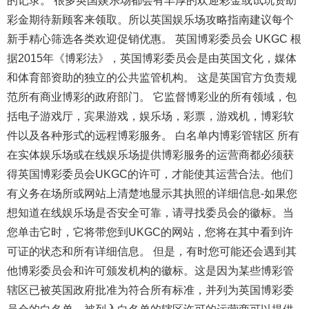
的记录。 很多英国娱乐场都会有丰厚的欢迎彩金或试玩资助
彩金期待新顾客来领取。所以英国娱乐场攻略指南建议每个
新手精心筛选各类欢迎促销优惠。 英国博彩委员会 UKGC 根
据2015年《博彩法》，英国博彩委员会是由英国文化，媒体
和体育部资助的独立的公共监管机构。 这是英国官方负责规
范所有商业博彩的政府部门。 它监督博彩业的所有领域，包
括电子游戏厅，宾果游戏，娱乐场，彩票，游戏机，博彩软
件以及各种形式的远程博彩服务。 白名单内博彩管辖区 所有
在实体娱乐场或在线娱乐场提供博彩服务的运营商都必须获
得英国博彩委员会UKGC的许可，才能使其运营合法。他们
有义务在场所或网站上清楚地显示其执照的详细信息-如果您
想知道在线娱乐场是否安全可靠，请寻找委员会的徽标。当
您单击它时，它将带您到UKGC的网站，您将在其中看到许
可证的状态和所有详细信息。 但是，有时您可能还会遇到其
他博彩委员会和许可颁发机构的徽标。这是因为某些博彩管
辖区已被英国政府批准为符合所有标准，并列为英国博彩委