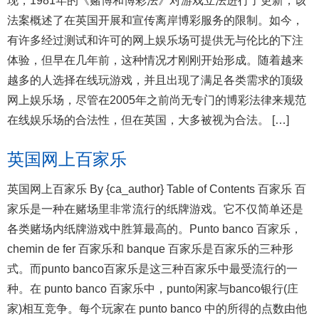
现，1981年的《赌博和博彩法》对游戏立法进行了更新，该
法案概述了在英国开展和宣传离岸博彩服务的限制。如今，
有许多经过测试和许可的网上娱乐场可提供无与伦比的下注
体验，但早在几年前，这种情况才刚刚开始形成。随着越来
越多的人选择在线玩游戏，并且出现了满足各类需求的顶级
网上娱乐场，尽管在2005年之前尚无专门的博彩法律来规范
在线娱乐场的合法性，但在英国，大多被视为合法。 […]
英国网上百家乐​
英国网上百家乐​ By {ca_author} Table of Contents 百家乐 百
家乐是一种在赌场里非常流行的纸牌游戏。它不仅简单还是
各类赌场内纸牌游戏中胜算最高的。Punto banco 百家乐，
chemin de fer 百家乐和 banque 百家乐是百家乐的三种形
式。而punto banco百家乐是这三种百家乐中最受流行的一
种。在 punto banco 百家乐中，punto闲家与banco银行(庄
家)相互竞争。每个玩家在 punto banco 中的所得的点数由他