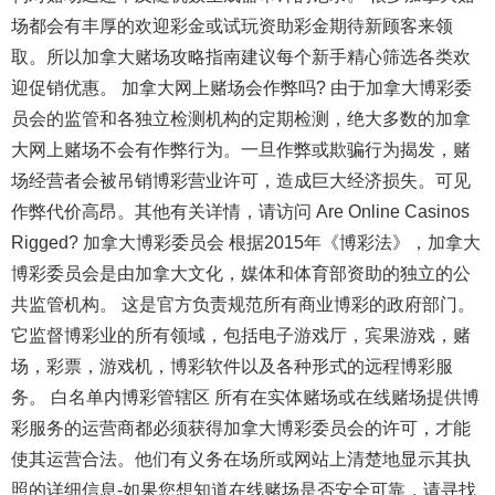
场都会有丰厚的欢迎彩金或试玩资助彩金期待新顾客来领
取。所以加拿大赌场攻略指南建议每个新手精心筛选各类欢
迎促销优惠。 加拿大网上赌场会作弊吗? 由于加拿大博彩委
员会的监管和各独立检测机构的定期检测，绝大多数的加拿
大网上赌场不会有作弊行为。一旦作弊或欺骗行为揭发，赌
场经营者会被吊销博彩营业许可，造成巨大经济损失。可见
作弊代价高昂。其他有关详情，请访问 Are Online Casinos
Rigged? 加拿大博彩委员会 根据2015年《博彩法》，加拿大
博彩委员会是由加拿大文化，媒体和体育部资助的独立的公
共监管机构。 这是官方负责规范所有商业博彩的政府部门。
它监督博彩业的所有领域，包括电子游戏厅，宾果游戏，赌
场，彩票，游戏机，博彩软件以及各种形式的远程博彩服
务。 白名单内博彩管辖区 所有在实体赌场或在线赌场提供博
彩服务的运营商都必须获得加拿大博彩委员会的许可，才能
使其运营合法。他们有义务在场所或网站上清楚地显示其执
照的详细信息-如果您想知道在线赌场是否安全可靠，请寻找