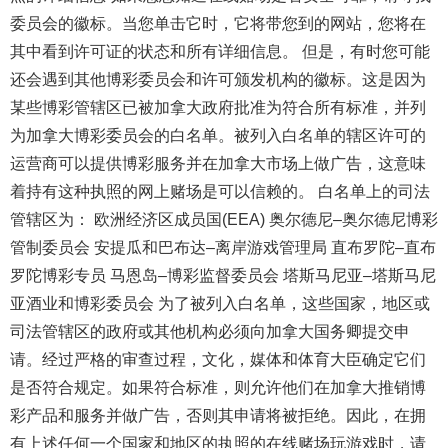
委员会的徽标。当您单击它时，它将带您到的网站，您将在
其中看到许可证的状态和所有详细信息。 但是，有时您可能
还会遇到其他博彩委员会和许可颁发机构的徽标。这是因为
某些博彩管辖区已被加拿大政府批准为符合所有标准，并列
为加拿大博彩委员会的白名单。被列入白名单的辖区许可的
运营商可以提供博彩服务并在加拿大市场上做广告，这意味
着持有这种执照的网上赌场是可以信赖的。 白名单上的司法
管辖区为： 欧洲经济区成员国(EEA) 奥尔德尼–奥尔德尼博彩
管制委员会 安提瓜和巴布达–离岸游戏管理局 直布罗陀–直布
罗陀博彩专员 马恩岛–博彩监督委员会 塔斯马尼亚–塔斯马尼
亚酒业和博彩委员会 为了被列入白名单，这些国家，地区或
司法管辖区的政府或其他机构必须向加拿大国务卿提交申
请。经过严格的审查过程，文化，媒体和体育大臣确定它们
是否符合规定。如果符合标准，则允许他们在加拿大推销博
彩产品和服务并做广告，否则其申请将被拒绝。因此，在拥
有上述任何一个国家和地区的执照的在线赌场玩游戏时，请