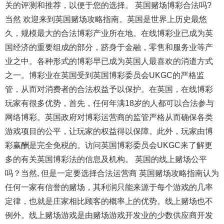
关的评测和推荐，以便于您的选择。 英国赌场博彩合法吗?
当然 欢迎来到英国赌场攻略指南。英国是世界上历史最悠
久，规模最大的合法博彩产业所在地。在线博彩业已成为英
国经济的重要组成的部分，跻身于金融，零售和服务业等产
业之中。各种形式的博彩早已成为英国人最喜欢的消遣方式
之一。博彩业在英国受到英国博彩委员会UKGC的严格监
管，从而对消费者的合法权益予以保护。在英国，在线博彩
玩家有很多优势，首先，任何年满18岁的人都可以合法参与
网络博彩。英国政府对博彩运营商的监管严格从而确保各类
游戏项目的公平，让玩家的权益得以保障。此外，玩家由博
彩赢酬是完全免税的。访问英国博彩委员会UKGC来了解更
多的有关英国博彩法的信息及机构。 英国的线上赌场公平
吗？当然, 但是一定要选择合法运营商 英国赌场攻略指南认为
任何一家有信誉的赌场，其利润只能来源于每个游戏的几率
定律，也就是庄家相比顾客的概率上的优势。线上赌场也不
例外。线上赌场游戏是由赌场游戏开发业的少数供应商开发