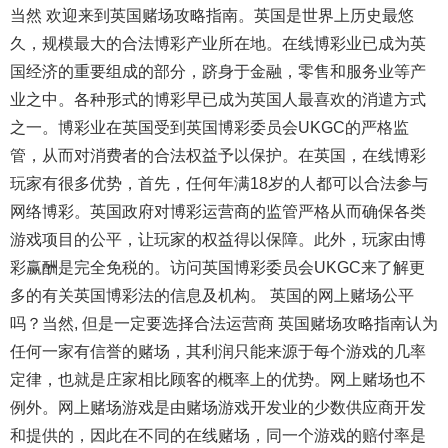
当然 欢迎来到英国赌场攻略指南。英国是世界上历史最悠
久，规模最大的合法博彩产业所在地。在线博彩业已成为英
国经济的重要组成的部分，跻身于金融，零售和服务业等产
业之中。各种形式的博彩早已成为英国人最喜欢的消遣方式
之一。博彩业在英国受到英国博彩委员会UKGC的严格监
管，从而对消费者的合法权益予以保护。在英国，在线博彩
玩家有很多优势，首先，任何年满18岁的人都可以合法参与
网络博彩。英国政府对博彩运营商的监管严格从而确保各类
游戏项目的公平，让玩家的权益得以保障。此外，玩家由博
彩赢酬是完全免税的。访问英国博彩委员会UKGC来了解更
多的有关英国博彩法的信息及机构。 英国的网上赌场公平
吗？当然, 但是一定要选择合法运营商 英国赌场攻略指南认为
任何一家有信誉的赌场，其利润只能来源于每个游戏的几率
定律，也就是庄家相比顾客的概率上的优势。网上赌场也不
例外。网上赌场游戏是由赌场游戏开发业的少数供应商开发
和提供的，因此在不同的在线赌场，同一个游戏的赔付率是