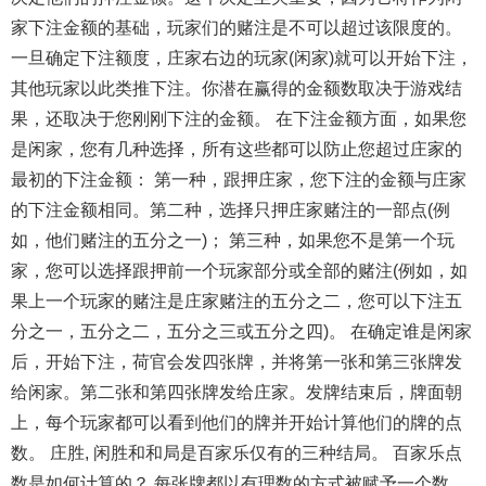
家下注金额的基础，玩家们的赌注是不可以超过该限度的。
一旦确定下注额度，庄家右边的玩家(闲家)就可以开始下注，
其他玩家以此类推下注。你潜在赢得的金额数取决于游戏结
果，还取决于您刚刚下注的金额。 在下注金额方面，如果您
是闲家，您有几种选择，所有这些都可以防止您超过庄家的
最初的下注金额： 第一种，跟押庄家，您下注的金额与庄家
的下注金额相同。第二种，选择只押庄家赌注的一部点(例
如，他们赌注的五分之一)； 第三种，如果您不是第一个玩
家，您可以选择跟押前一个玩家部分或全部的赌注(例如，如
果上一个玩家的赌注是庄家赌注的五分之二，您可以下注五
分之一，五分之二，五分之三或五分之四)。 在确定谁是闲家
后，开始下注，荷官会发四张牌，并将第一张和第三张牌发
给闲家。第二张和第四张牌发给庄家。发牌结束后，牌面朝
上，每个玩家都可以看到他们的牌并开始计算他们的牌的点
数。 庄胜, 闲胜和和局是百家乐仅有的三种结局。 百家乐点
数是如何计算的？ 每张牌都以有理数的方式被赋予一个数