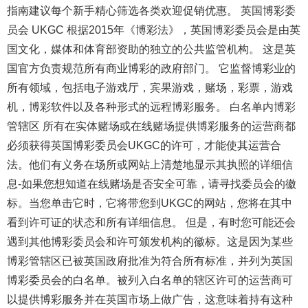
指南建议每个新手精心筛选各类欢迎促销优惠。 英国博彩委
员会 UKGC 根据2015年《博彩法》，英国博彩委员会是由英
国文化，媒体和体育部资助的独立的公共监管机构。 这是英
国官方负责规范所有商业博彩的政府部门。 它监督博彩业的
所有领域，包括电子游戏厅，宾果游戏，赌场，彩票，游戏
机，博彩软件以及各种形式的远程博彩服务。 白名单内博彩
管辖区 所有在实体赌场或在线赌场提供博彩服务的运营商都
必须获得英国博彩委员会UKGC的许可，才能使其运营合
法。他们有义务在场所或网站上清楚地显示其执照的详细信
息-如果您想知道在线赌场是否安全可靠，请寻找委员会的徽
标。当您单击它时，它将带您到UKGC的网站，您将在其中
看到许可证的状态和所有详细信息。 但是，有时您可能还会
遇到其他博彩委员会和许可颁发机构的徽标。这是因为某些
博彩管辖区已被英国政府批准为符合所有标准，并列为英国
博彩委员会的白名单。被列入白名单的辖区许可的运营商可
以提供博彩服务并在英国市场上做广告，这意味着持有这种